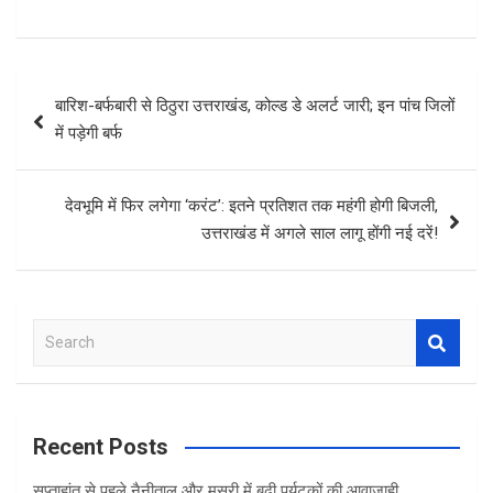
Post
बारिश-बर्फबारी से ठिठुरा उत्तराखंड, कोल्‍ड डे अलर्ट जारी; इन पांच जिलों
navigation
में पड़ेगी बर्फ
देवभूमि में फिर लगेगा ‘करंट’: इतने प्रतिशत तक महंगी होगी बिजली,
उत्तराखंड में अगले साल लागू होंगी नई दरें!
S
e
a
r
c
Recent Posts
h
सप्ताहांत से पहले नैनीताल और मसूरी में बढ़ी पर्यटकों की आवाजाही