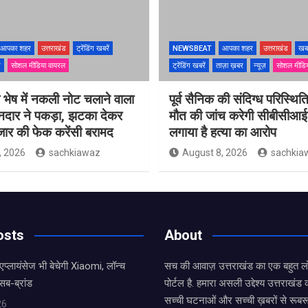
आपका शहर
उत्तराखंड
ट्रेंडिंग खबरें
NEWSBEAT
आपका शहर
उत्तराखंड
खब
ज़
सोशल मीडिया वायरल
ट्रेंडिंग खबरें
ताज़ा ख़बर
न्यूज़
सोशल मीडि
के भेष में नकली नोट चलाने वाला
पूर्व सैनिक की संदिग्ध परिस्थितिय
ानदार ने पकड़ा, झटका देकर
मौत की जांच करेगी सीबीसीआईड
जार की फेक करेंसी बरामद
लगाया है हत्या का आरोप
, 2026
sachkiawaz
August 8, 2026
sachkia
osts
About
एप्लायंसेज भी बेचेगी Xiaomi, लॉन्च
सच की आवाज़ उत्तराखंड का एक बहुत लो
सब-ब्रांड
पोर्टल है. हमारा असली उद्देश्य उत्तराखं
सच्ची घटनाओं और सच्ची ख़बरों से रूबरू
26