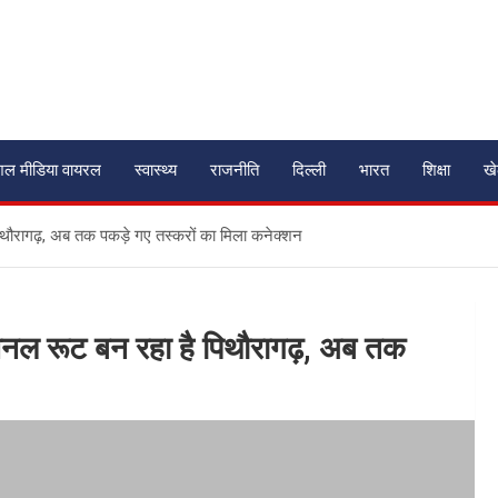
शल मीडिया वायरल
स्वास्थ्य
राजनीति
दिल्ली
भारत
शिक्षा
ख
िथौरागढ़, अब तक पकड़े गए तस्करों का मिला कनेक्‍शन
ेशनल रूट बन रहा है पिथौरागढ़, अब तक