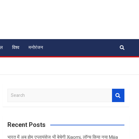
ेल
विश्व
मनोरंजन
S
e
a
r
c
Recent Posts
h
भारत में अब होम एप्लायंसेज भी बेचेगी Xiaomi, लॉन्च किया नया Mijia