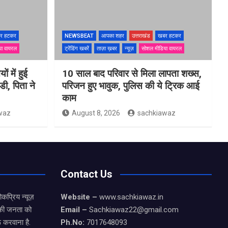
र हटकर
NEWSBEAT
आपका शहर
उत्तराखंड
खबर हटकर
या वायरल
ट्रेंडिंग खबरें
ताज़ा ख़बर
न्यूज़
सोशल मीडिया वायरल
ों में हुई
10 साल बाद परिवार से मिला लापता शख्स,
ी, पिता ने
परिजन हुए भावुक, पुलिस की ये ट्रिक आई
काम
waz
August 8, 2026
sachkiawaz
Contact Us
कप्रिय न्यूज़
Website –
www.sachkiawaz.in
ड की जनता को
Email –
Sachkiawaz22@gmail.com
 करवाना है.
Ph.No:
7017648093