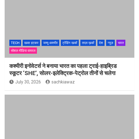
TECH
खबर हटकर
जम्मू-कश्मीर
ट्रेंडिंग खबरें
ताज़ा ख़बरें
देश
न्यूज़
भारत
सोशल मीडिया वायरल
कश्मीरी इनोवेटर्स ने बनाया भारत का पहला ट्राई-हाइब्रिड
स्कूटर ‘SHE’, सोलर-इलेक्ट्रिक-पेट्रोल तीनों से चलेगा
July 30, 2026
sachkiawaz