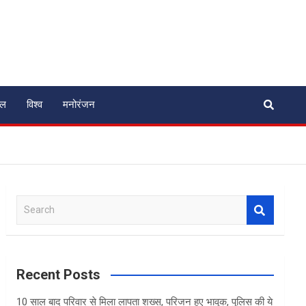
ेल
विश्व
मनोरंजन
S
e
a
r
c
Recent Posts
h
10 साल बाद परिवार से मिला लापता शख्स, परिजन हुए भावुक, पुलिस की ये