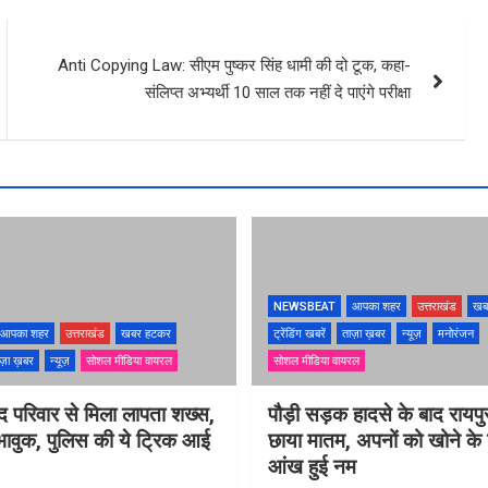
Anti Copying Law: सीएम पुष्‍कर सिंह धामी की दो टूक, कहा-
संलिप्त अभ्यर्थी 10 साल तक नहीं दे पाएंगे परीक्षा
NEWSBEAT
आपका शहर
उत्तराखंड
खब
आपका शहर
उत्तराखंड
खबर हटकर
ट्रेंडिंग खबरें
ताज़ा ख़बर
न्यूज़
मनोरंजन
ज़ा ख़बर
न्यूज़
सोशल मीडिया वायरल
सोशल मीडिया वायरल
 परिवार से मिला लापता शख्स,
पौड़ी सड़क हादसे के बाद रायपुर 
भावुक, पुलिस की ये ट्रिक आई
छाया मातम, अपनों को खोने के 
आंख हुई नम