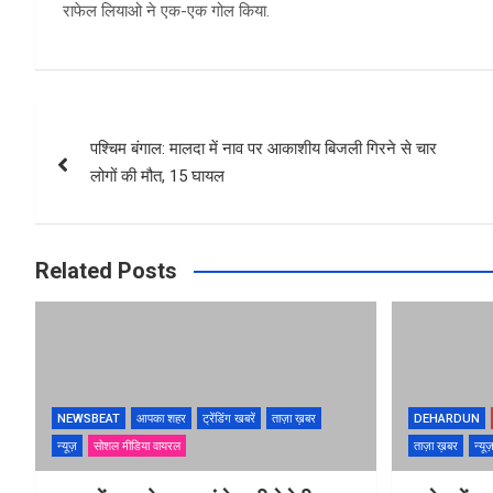
राफेल लियाओ ने एक-एक गोल किया.
Post
पश्चिम बंगाल: मालदा में नाव पर आकाशीय बिजली गिरने से चार
navigation
लोगों की मौत, 15 घायल
Related Posts
NEWSBEAT
आपका शहर
ट्रेंडिंग खबरें
ताज़ा ख़बर
DEHARDUN
न्यूज़
सोशल मीडिया वायरल
ताज़ा ख़बर
न्यू