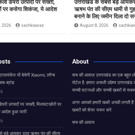
नकली डेयरी उत्पादों पर सख्ती,
उत्तराखंड के सबसे बड़े आयकर
ं पर कसेगा शिकंजा, ये आदेश
ऋषभ पंत की सीएम धामी से गुह
बनाने के लिए जमीन दिला दो 
, 2026
sachkiawaz
August 8, 2026
sachkia
osts
About
एप्लायंसेज भी बेचेगी Xiaomi, लॉन्च
सच की आवाज़ उत्तराखंड का एक बहुत लो
सब-ब्रांड
पोर्टल है. हमारा असली उद्देश्य उत्तराखं
सच्ची घटनाओं और सच्ची ख़बरों से रूबरू
26
अगर आपको हमारी खबरें अच्छी लगती हैं त
डेयरी उत्पादों पर सख्ती, मिलावटखोरों पर
खबरों को शेयर जरूर करें.
े आदेश हुआ जारी
26
सच की आवाज
बसे बड़े आयकर दाता ऋषभ पंत की सीएम