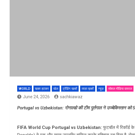
WORLD
खबर हटकर
खेल
ट्रेंडिंग खबरें
ताज़ा ख़बरें
न्यूज़
सोशल मीडिया वायरल
June 24, 2026
sachkiawaz
Portugal vs Uzbekistan: रोनाल्डो की टीम पुर्तगाल ने उज्बेकिस्तान को 5-
FIFA World Cup Portugal vs Uzbekistan:
फुटबॉल में रिकॉर्ड क
Ronaldo) ने एक और खास उपलब्धि हासिल करके इतिहास रच दिया है. रोनाल्डो