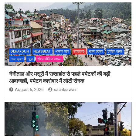
DEHARDUN
NEWSBEAT
आपका शहर
उत्तराखंड
खबर हटकर
ट्रेंडिंग खबरें
ताज़ा ख़बर
न्यूज़
सोशल मीडिया वायरल
नैनीताल और मसूरी में सप्ताहांत से पहले पर्यटकों की बढ़ी
आवाजाही, पर्यटन कारोबार में लौटी रौनक
August 6, 2026
sachkiawaz