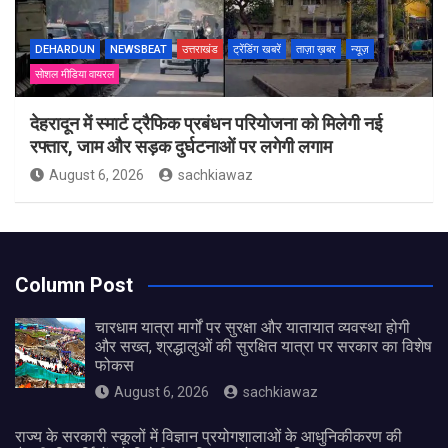
DEHARDUN
NEWSBEAT
उत्तराखंड
ट्रेंडिंग खबरें
ताज़ा ख़बर
न्यूज़
सोशल मीडिया वायरल
देहरादून में स्मार्ट ट्रैफिक प्रबंधन परियोजना को मिलेगी नई
रफ्तार, जाम और सड़क दुर्घटनाओं पर लगेगी लगाम
August 6, 2026
sachkiawaz
Column Post
चारधाम यात्रा मार्गों पर सुरक्षा और यातायात व्यवस्था होगी
और सख्त, श्रद्धालुओं की सुरक्षित यात्रा पर सरकार का विशेष
फोकस
August 6, 2026
sachkiawaz
राज्य के सरकारी स्कूलों में विज्ञान प्रयोगशालाओं के आधुनिकीकरण की