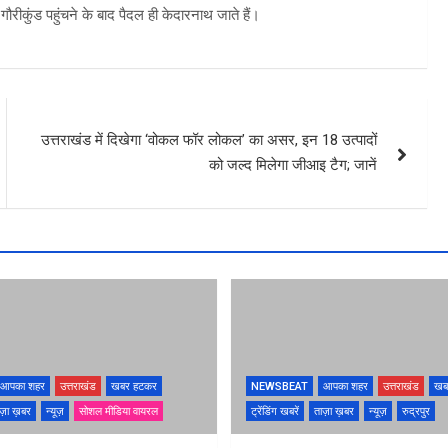
ौरीकुंड पहुंचने के बाद पैदल ही केदारनाथ जाते हैं।
उत्तराखंड में दिखेगा ‘वोकल फॉर लोकल’ का असर, इन 18 उत्पादों
को जल्द मिलेगा जीआइ टैग; जानें
आपका शहर
उत्तराखंड
खबर हटकर
NEWSBEAT
आपका शहर
उत्तराखंड
खब
ज़ा ख़बर
न्यूज़
सोशल मीडिया वायरल
ट्रेंडिंग खबरें
ताज़ा ख़बर
न्यूज़
रुद्रपुर