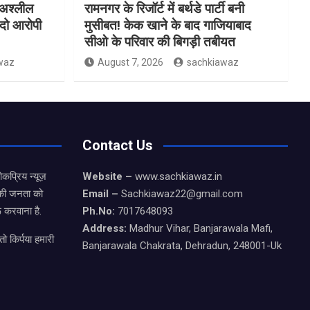
 अश्लील
रामनगर के रिजॉर्ट में बर्थडे पार्टी बनी
 दो आरोपी
मुसीबत! केक खाने के बाद गाजियाबाद
सीओ के परिवार की बिगड़ी तबीयत
waz
August 7, 2026
sachkiawaz
Contact Us
कप्रिय न्यूज़
Website –
www.sachkiawaz.in
ड की जनता को
Email –
Sachkiawaz22@gmail.com
 करवाना है.
Ph.No:
7017648093
Address:
Madhur Vihar, Banjarawala Mafi,
ो किर्पया हमारी
Banjarawala Chakrata, Dehradun, 248001-Uk