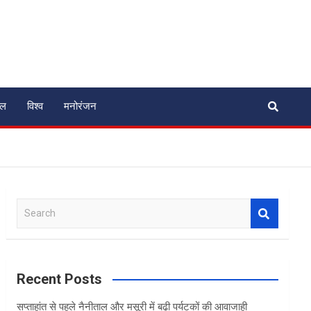
ेल
विश्व
मनोरंजन
S
e
a
r
c
Recent Posts
h
सप्ताहांत से पहले नैनीताल और मसूरी में बढ़ी पर्यटकों की आवाजाही