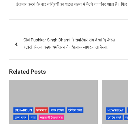
इंतजार करने के बाद यात्रियों का शटल वाहन में बैठने का नंबर आता है। फिर ग
Post
CM Pushkar Singh Dhami ने सपरिवार संग देखी ‘द केरल
navigation
स्टोरी’ फिल्म, कहा- धर्मांतरण के खिलाफ जागरूकता फैलाएं
Related Posts
DEHARDUN
उत्तराखंड
खबर हटकर
ट्रेंडिंग खबरें
NEWSBEAT
ताज़ा ख़बर
न्यूज़
सोशल मीडिया वायरल
ट्रेंडिंग खबरें
ता