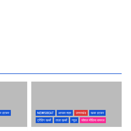
र हटकर
NEWSBEAT
आपका शहर
उत्तराखंड
खबर हटकर
ट्रेंडिंग खबरें
ताज़ा ख़बरें
न्यूज़
सोशल मीडिया वायरल