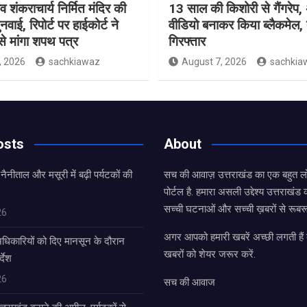
ंव शंकराचार्य निर्मित मंदिर की
13 साल की किशोरी से गैंगरेप,
ुनवाई, रिपोर्ट पर हाईकोर्ट ने
वीडियो बनाकर किया ब्लैकमेल,
े मांगा शपथ पत्र
गिरफ्तार
, 2026
sachkiawaz
August 7, 2026
sachkia
osts
About
 नैनीताल और मसूरी में बढ़ी पर्यटकों की
सच की आवाज़ उत्तराखंड का एक बहुत लो
पोर्टल है. हमारा असली उद्देश्य उत्तराखं
सच्ची घटनाओं और सच्ची ख़बरों से रूबरू
26
अगर आपको हमारी खबरें अच्छी लगती हैं त
धिकारियों को दिए मानसून के दौरान
खबरों को शेयर जरूर करें.
्देश
26
सच की आवाज