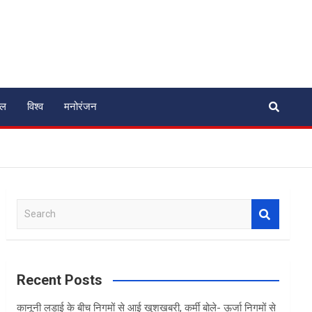
ेल
विश्व
मनोरंजन
S
e
a
r
c
Recent Posts
h
कानूनी लड़ाई के बीच निगमों से आई खुशखबरी, कर्मी बोले- ऊर्जा निगमों से