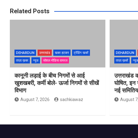
Related Posts
DEHARDUN
उत्तराखंड
खबर हटकर
ट्रेंडिंग खबरें
DEHARDUN
ताज़ा ख़बर
न्यूज़
सोशल मीडिया वायरल
ताज़ा ख़बरें
न्यू
कानूनी लड़ाई के बीच निगमों से आई
उत्तराखंड क
खुशखबरी, कर्मी बोले- ऊर्जा निगमों से सीखें
घोषित, इन न
विभाग
नई समितिया
August 7, 2026
sachkiawaz
August 7