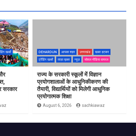
ेंडिंग खबरें
DEHARDUN
आपका शहर
उत्तराखंड
खबर हटकर
ट्रेंडिंग खबरें
ताज़ा ख़बर
न्यूज़
सोशल मीडिया वायरल
 और
राज्य के सरकारी स्कूलों में विज्ञान
्त,
प्रयोगशालाओं के आधुनिकीकरण की
 पर सरकार
तैयारी, विद्यार्थियों को मिलेगी आधुनिक
प्रयोगात्मक शिक्षा
waz
August 6, 2026
sachkiawaz