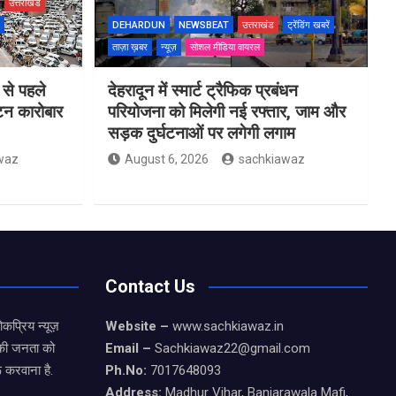
उत्तराखंड
DEHARDUN
NEWSBEAT
उत्तराखंड
ट्रेंडिंग खबरें
ताज़ा ख़बर
न्यूज़
सोशल मीडिया वायरल
 से पहले
देहरादून में स्मार्ट ट्रैफिक प्रबंधन
यटन कारोबार
परियोजना को मिलेगी नई रफ्तार, जाम और
सड़क दुर्घटनाओं पर लगेगी लगाम
waz
August 6, 2026
sachkiawaz
Contact Us
कप्रिय न्यूज़
Website –
www.sachkiawaz.in
ड की जनता को
Email –
Sachkiawaz22@gmail.com
 करवाना है.
Ph.No:
7017648093
Address:
Madhur Vihar, Banjarawala Mafi,