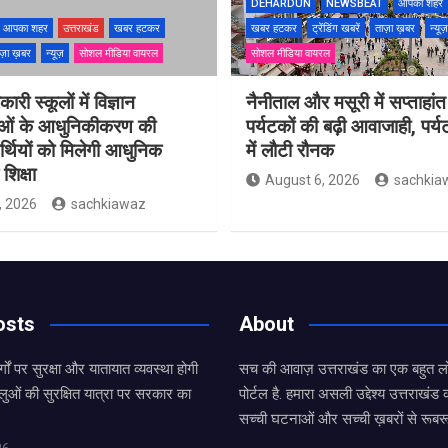
DEHARDUN
NEWSBEAT
आपका शहर
आपका शहर
उत्तराखंड
खबर हटकर
खबर हटकर
ट्रेंडिंग खबरें
ताज़ा ख़बर
न्यूज़
ज़ा ख़बर
न्यूज़
सोशल मीडिया वायरल
सोशल मीडिया वायरल
ारी स्कूलों में विज्ञान
नैनीताल और मसूरी में सप्ताहांत
ाओं के आधुनिकीकरण की
पर्यटकों की बढ़ी आवाजाही, पर्
यार्थियों को मिलेगी आधुनिक
में लौटी रौनक
शिक्षा
August 6, 2026
sachkia
, 2026
sachkiawaz
osts
About
्गों पर सुरक्षा और यातायात व्यवस्था होगी
सच की आवाज़ उत्तराखंड का एक बहुत लो
लुओं की सुरक्षित यात्रा पर सरकार का
पोर्टल है. हमारा असली उद्देश्य उत्तराखं
सच्ची घटनाओं और सच्ची ख़बरों से रूबरू