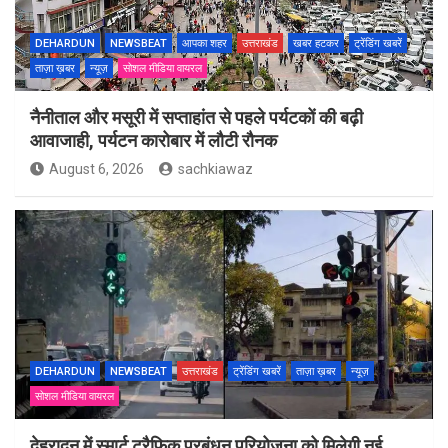
DEHARDUN
NEWSBEAT
आपका शहर
उत्तराखंड
खबर हटकर
ट्रेंडिंग खबरें
ताज़ा ख़बर
न्यूज़
सोशल मीडिया वायरल
नैनीताल और मसूरी में सप्ताहांत से पहले पर्यटकों की बढ़ी
आवाजाही, पर्यटन कारोबार में लौटी रौनक
August 6, 2026
sachkiawaz
DEHARDUN
NEWSBEAT
उत्तराखंड
ट्रेंडिंग खबरें
ताज़ा ख़बर
न्यूज़
सोशल मीडिया वायरल
देहरादून में स्मार्ट ट्रैफिक प्रबंधन परियोजना को मिलेगी नई