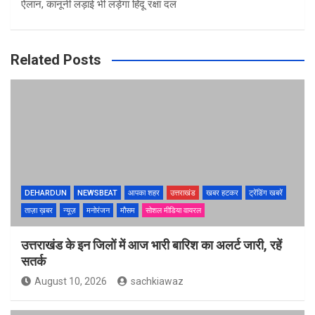
ऐलान, कानूनी लड़ाई भी लड़ेगा हिंदू रक्षा दल
Related Posts
DEHARDUN
NEWSBEAT
आपका शहर
उत्तराखंड
खबर हटकर
ट्रेंडिंग खबरें
ताज़ा ख़बर
न्यूज़
मनोरंजन
मौसम
सोशल मीडिया वायरल
उत्तराखंड के इन जिलों में आज भारी बारिश का अलर्ट जारी, रहें
सतर्क
August 10, 2026
sachkiawaz