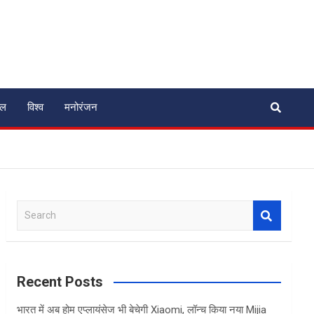
ेल
विश्व
मनोरंजन
S
e
a
r
c
Recent Posts
h
भारत में अब होम एप्लायंसेज भी बेचेगी Xiaomi, लॉन्च किया नया Mijia