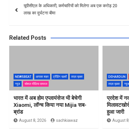
यूपीसीएल के अधिकारी, कर्मचारियों को मिलेगा अब एक करोड़ 20
navigation
लाख का दुर्घटना बीमा
Related Posts
NEWSBEAT
आपका शहर
ट्रेंडिंग खबरें
ताज़ा ख़बर
DEHARDUN
न्यूज़
सोशल मीडिया वायरल
ताज़ा ख़बर
न्यू
भारत में अब होम एप्लायंसेज भी बेचेगी
प्रदेश में 
Xiaomi, लॉन्च किया नया Mijia सब-
मिलावटखोरो
ब्रांड
हुआ जारी
August 8, 2026
sachkiawaz
August 8