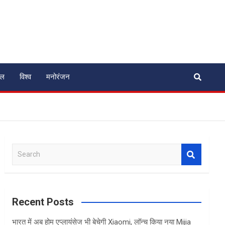
ेल
विश्व
मनोरंजन
S
e
a
r
c
Recent Posts
h
भारत में अब होम एप्लायंसेज भी बेचेगी Xiaomi, लॉन्च किया नया Mijia