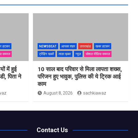
र हटकर
NEWSBEAT
आपका शहर
उत्तराखंड
खबर हटकर
या वायरल
ट्रेंडिंग खबरें
ताज़ा ख़बर
न्यूज़
सोशल मीडिया वायरल
ों में हुई
10 साल बाद परिवार से मिला लापता शख्स,
ी, पिता ने
परिजन हुए भावुक, पुलिस की ये ट्रिक आई
काम
waz
August 8, 2026
sachkiawaz
Contact Us