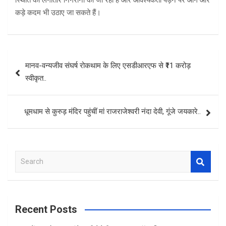
स्थिति की लगातार निगरानी की जा रही है और आवश्यकता पड़ने पर आगे और
कड़े कदम भी उठाए जा सकते हैं।
Post
मानव-वन्यजीव संघर्ष रोकथाम के लिए एसडीआरएफ से ₹11 करोड़
navigation
स्वीकृत..
धूमधाम से कुरुड़ मंदिर पहुंचीं मां राजराजेश्वरी नंदा देवी, गूंजे जयकारे..
S
e
a
r
c
Recent Posts
h