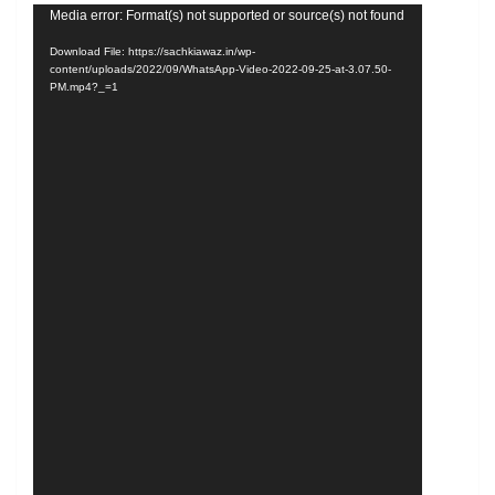
Video
Media error: Format(s) not supported or source(s) not found
Player
Download File: https://sachkiawaz.in/wp-
content/uploads/2022/09/WhatsApp-Video-2022-09-25-at-3.07.50-
PM.mp4?_=1