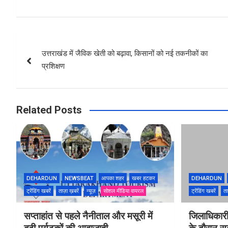
Post
उत्तराखंड में जैविक खेती को बढ़ावा, किसानों को नई तकनीकों का
navigation
प्रशिक्षण
Related Posts
DEHARDUN
NEWSBEAT
आपका शहर
खबर हटकर
DEHARDUN
ट्रेंडिंग खबरें
ताज़ा ख़बरें
न्यूज़
सोशल मीडिया वायरल
ट्रेंडिंग खबरें
ता
सप्ताहांत से पहले नैनीताल और मसूरी में
जिलाधिकारी