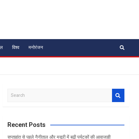
ेल
विश्व
मनोरंजन
S
e
a
r
c
Recent Posts
h
सप्ताहांत से पहले नैनीताल और मसूरी में बढ़ी पर्यटकों की आवाजाही