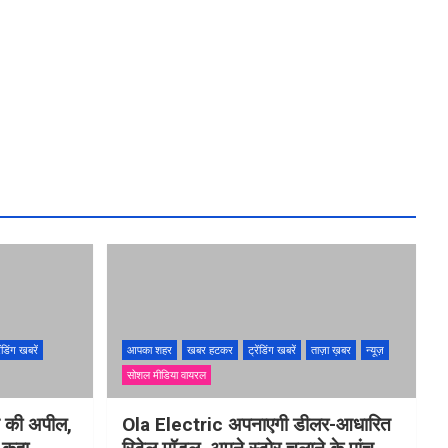
ेंडिंग खबरें
आपका शहर
खबर हटकर
ट्रेंडिंग खबरें
ताज़ा ख़बर
न्यूज़
सोशल मीडिया वायरल
ने की अपील,
Ola Electric अपनाएगी डीलर-आधारित