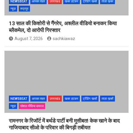
NEWSBEAT
आपका शहर
उत्तराखंड
खबर हटकर
ट्रेंडिंग खबरें
ताज़ा ख़बर
न्यूज़
रुद्रपुर
13 साल की किशोरी से गैंगरेप, अश्लील वीडियो बनाकर किया
ब्लैकमेल, दो आरोपी गिरफ्तार
August 7, 2026
sachkiawaz
NEWSBEAT
आपका शहर
उत्तराखंड
खबर हटकर
ट्रेंडिंग खबरें
ताज़ा ख़बरें
न्यूज़
सोशल मीडिया वायरल
रामनगर के रिजॉर्ट में बर्थडे पार्टी बनी मुसीबत! केक खाने के बाद
गाजियाबाद सीओ के परिवार की बिगड़ी तबीयत