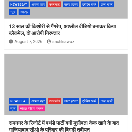
NEWSBEAT
आपका शहर
उत्तराखंड
खबर हटकर
ट्रेंडिंग खबरें
ताज़ा ख़बर
न्यूज़
रुद्रपुर
13 साल की किशोरी से गैंगरेप, अश्लील वीडियो बनाकर किया
ब्लैकमेल, दो आरोपी गिरफ्तार
August 7, 2026
sachkiawaz
NEWSBEAT
आपका शहर
उत्तराखंड
खबर हटकर
ट्रेंडिंग खबरें
ताज़ा ख़बरें
न्यूज़
सोशल मीडिया वायरल
रामनगर के रिजॉर्ट में बर्थडे पार्टी बनी मुसीबत! केक खाने के बाद
गाजियाबाद सीओ के परिवार की बिगड़ी तबीयत