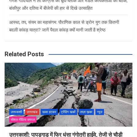
गणेश गोदियाल ने ली कांग्रेस की बूथ-ब्लॉक और मंडल कार्यकर्ताओं की बैठक,
बांकीपुर और दतिया में बीजेपी की हार से दिखे उत्साहित
आस्था, तप, संयम का महासंगम: पौराणिक काल से ड्रोन युग तक कितनी
बदली कांवड़ यात्रा? जानें पैदल कांवड़ क्यों मानी जाती है श्रेष्ठ
Related Posts
उत्तरकाशी
उत्तराखंड
खबर हटकर
ट्रेंडिंग खबरें
ताज़ा ख़बर
न्यूज़
सोशल मीडिया वायरल
उत्तरकाशी: पापड़गाड़ में फिर धंसा गंगोत्री हाईवे, तेजी से चौड़ी