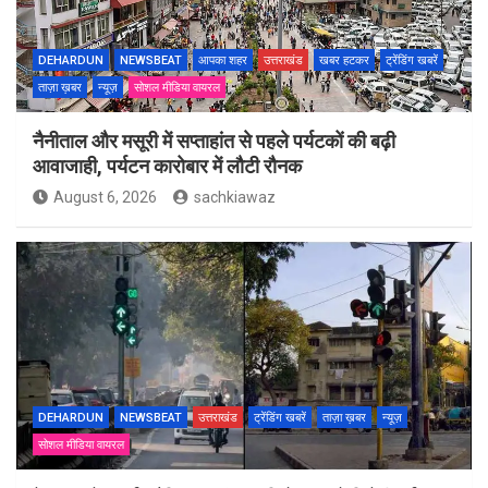
DEHARDUN
NEWSBEAT
आपका शहर
उत्तराखंड
खबर हटकर
ट्रेंडिंग खबरें
ताज़ा ख़बर
न्यूज़
सोशल मीडिया वायरल
नैनीताल और मसूरी में सप्ताहांत से पहले पर्यटकों की बढ़ी
आवाजाही, पर्यटन कारोबार में लौटी रौनक
August 6, 2026
sachkiawaz
DEHARDUN
NEWSBEAT
उत्तराखंड
ट्रेंडिंग खबरें
ताज़ा ख़बर
न्यूज़
सोशल मीडिया वायरल