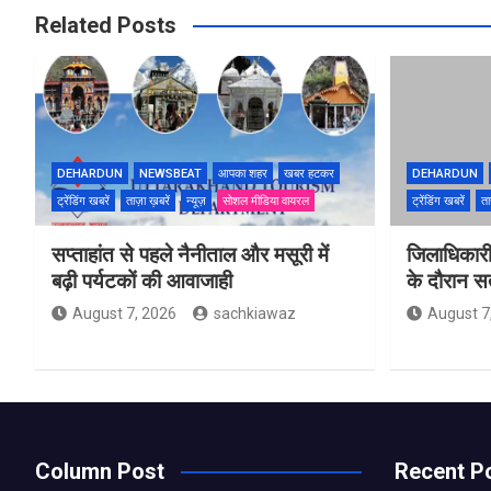
Related Posts
DEHARDUN
NEWSBEAT
आपका शहर
खबर हटकर
DEHARDUN
ट्रेंडिंग खबरें
ताज़ा ख़बरें
न्यूज़
सोशल मीडिया वायरल
ट्रेंडिंग खबरें
ता
सप्ताहांत से पहले नैनीताल और मसूरी में
जिलाधिकारी
बढ़ी पर्यटकों की आवाजाही
के दौरान सतर
August 7, 2026
sachkiawaz
August 7
Column Post
Recent P