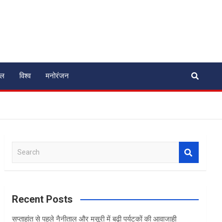
ेल
विश्व
मनोरंजन
S
e
a
r
c
Recent Posts
h
सप्ताहांत से पहले नैनीताल और मसूरी में बढ़ी पर्यटकों की आवाजाही