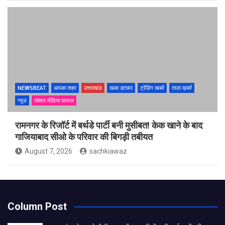
NEWSBEAT
आपका शहर
उत्तराखंड
खबर हटकर
ट्रेंडिंग खबरें
ताज़ा ख़बरें
न्यूज़
सोशल मीडिया वायरल
रामनगर के रिजॉर्ट में बर्थडे पार्टी बनी मुसीबत! केक खाने के बाद
गाजियाबाद सीओ के परिवार की बिगड़ी तबीयत
August 7, 2026
sachkiawaz
Column Post