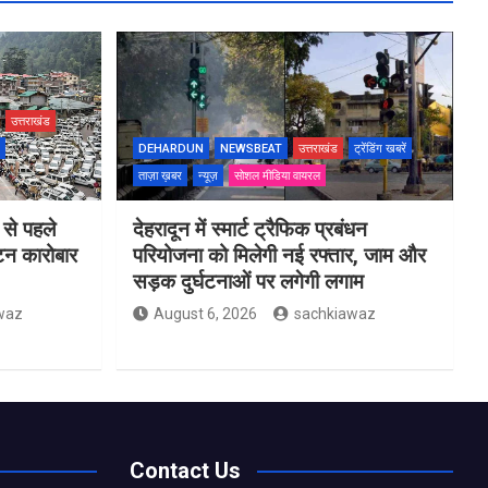
उत्तराखंड
DEHARDUN
NEWSBEAT
उत्तराखंड
ट्रेंडिंग खबरें
ताज़ा ख़बर
न्यूज़
सोशल मीडिया वायरल
 से पहले
देहरादून में स्मार्ट ट्रैफिक प्रबंधन
यटन कारोबार
परियोजना को मिलेगी नई रफ्तार, जाम और
सड़क दुर्घटनाओं पर लगेगी लगाम
waz
August 6, 2026
sachkiawaz
Contact Us