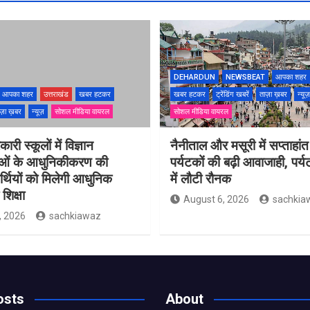
DEHARDUN
NEWSBEAT
आपका शहर
आपका शहर
उत्तराखंड
खबर हटकर
खबर हटकर
ट्रेंडिंग खबरें
ताज़ा ख़बर
न्यूज़
ज़ा ख़बर
न्यूज़
सोशल मीडिया वायरल
सोशल मीडिया वायरल
ारी स्कूलों में विज्ञान
नैनीताल और मसूरी में सप्ताहांत
ाओं के आधुनिकीकरण की
पर्यटकों की बढ़ी आवाजाही, पर्
यार्थियों को मिलेगी आधुनिक
में लौटी रौनक
शिक्षा
August 6, 2026
sachkia
, 2026
sachkiawaz
osts
About