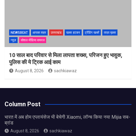
NEWSBEAT
आपका शहर
उत्तराखंड
खबर हटकर
ट्रेंडिंग खबरें
ताज़ा ख़बर
न्यूज़
सोशल मीडिया वायरल
10 साल बाद परिवार से मिला लापता शख्स, परिजन हुए भावुक,
पुलिस की ये ट्रिक आई काम
August 8, 2026
sachkiawaz
Column Post
भारत में अब होम एप्लायंसेज भी बेचेगी Xiaomi, लॉन्च किया नया Mijia सब-
ब्रांड
August 8, 2026
sachkiawaz