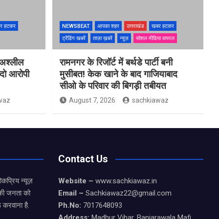
र हटकर
NEWSBEAT
आपका शहर
उत्तराखंड
खबर हटकर
ट्रेंडिंग खबरें
ताज़ा ख़बरें
न्यूज़
सोशल मीडिया वायरल
 अश्लील
रामनगर के रिजॉर्ट में बर्थडे पार्टी बनी
 दो आरोपी
मुसीबत! केक खाने के बाद गाजियाबाद
सीओ के परिवार की बिगड़ी तबीयत
waz
August 7, 2026
sachkiawaz
Contact Us
कप्रिय न्यूज़
Website –
www.sachkiawaz.in
ड की जनता को
Email –
Sachkiawaz22@gmail.com
 करवाना है.
Ph.No:
7017648093
Address:
Madhur Vihar, Banjarawala Mafi,