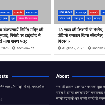
आपका शहर
उत्तराखंड
खबर हटकर
NEWSBEAT
आपका शहर
उत्तराखंड
खब
ज़ा ख़बर
न्यूज़
सोशल मीडिया वायरल
ट्रेंडिंग खबरें
ताज़ा ख़बर
न्यूज़
रुद्रपुर
ंव शंकराचार्य निर्मित मंदिर की
13 साल की किशोरी से गैंगरेप,
ुनवाई, रिपोर्ट पर हाईकोर्ट ने
वीडियो बनाकर किया ब्लैकमेल,
े मांगा शपथ पत्र
गिरफ्तार
, 2026
sachkiawaz
August 7, 2026
sachkia
osts
About
 नैनीताल और मसूरी में बढ़ी पर्यटकों की
सच की आवाज़ उत्तराखंड का एक बहुत लो
पोर्टल है. हमारा असली उद्देश्य उत्तराखं
सच्ची घटनाओं और सच्ची ख़बरों से रूबरू
26