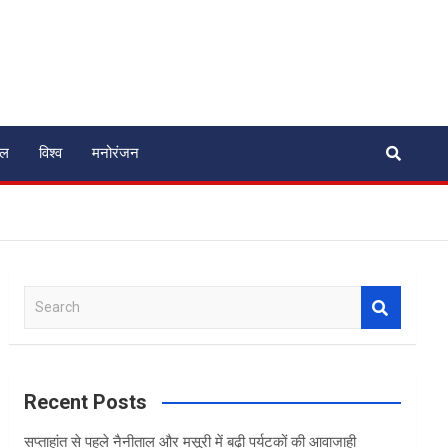
ेल
विश्व
मनोरंजन
S
e
a
r
c
Recent Posts
h
सप्ताहांत से पहले नैनीताल और मसूरी में बढ़ी पर्यटकों की आवाजाही