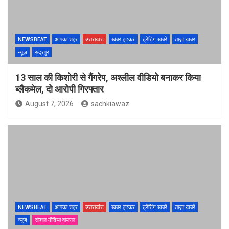
NEWSBEAT
आपका शहर
उत्तराखंड
खबर हटकर
ट्रेंडिंग खबरें
ताज़ा ख़बर
न्यूज़
रुद्रपुर
13 साल की किशोरी से गैंगरेप, अश्लील वीडियो बनाकर किया
ब्लैकमेल, दो आरोपी गिरफ्तार
August 7, 2026
sachkiawaz
NEWSBEAT
आपका शहर
उत्तराखंड
खबर हटकर
ट्रेंडिंग खबरें
ताज़ा ख़बरें
न्यूज़
सोशल मीडिया वायरल