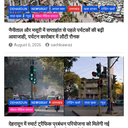
DEHARDUN
NEWSBEAT
आपका शहर
उत्तराखंड
खबर हटकर
ट्रेंडिंग खबरें
ताज़ा ख़बर
न्यूज़
सोशल मीडिया वायरल
नैनीताल और मसूरी में सप्ताहांत से पहले पर्यटकों की बढ़ी
आवाजाही, पर्यटन कारोबार में लौटी रौनक
August 6, 2026
sachkiawaz
DEHARDUN
NEWSBEAT
उत्तराखंड
ट्रेंडिंग खबरें
ताज़ा ख़बर
न्यूज़
सोशल मीडिया वायरल
देहरादून में स्मार्ट ट्रैफिक प्रबंधन परियोजना को मिलेगी नई