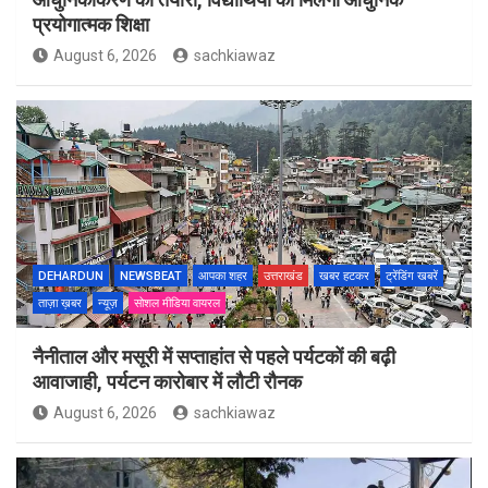
प्रयोगात्मक शिक्षा
August 6, 2026
sachkiawaz
DEHARDUN
NEWSBEAT
आपका शहर
उत्तराखंड
खबर हटकर
ट्रेंडिंग खबरें
ताज़ा ख़बर
न्यूज़
सोशल मीडिया वायरल
नैनीताल और मसूरी में सप्ताहांत से पहले पर्यटकों की बढ़ी
आवाजाही, पर्यटन कारोबार में लौटी रौनक
August 6, 2026
sachkiawaz