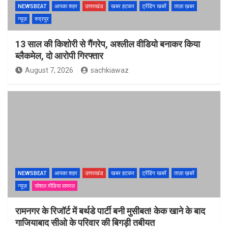
NEWSBEAT
आपका शहर
उत्तराखंड
खबर हटकर
ट्रेंडिंग खबरें
ताज़ा ख़बर
न्यूज़
रुद्रपुर
13 साल की किशोरी से गैंगरेप, अश्लील वीडियो बनाकर किया
ब्लैकमेल, दो आरोपी गिरफ्तार
August 7, 2026
sachkiawaz
NEWSBEAT
आपका शहर
उत्तराखंड
खबर हटकर
ट्रेंडिंग खबरें
ताज़ा ख़बरें
न्यूज़
सोशल मीडिया वायरल
रामनगर के रिजॉर्ट में बर्थडे पार्टी बनी मुसीबत! केक खाने के बाद
गाजियाबाद सीओ के परिवार की बिगड़ी तबीयत