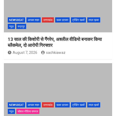
NEWSBEAT
आपका शहर
उत्तराखंड
खबर हटकर
ट्रेंडिंग खबरें
ताज़ा ख़बर
न्यूज़
रुद्रपुर
13 साल की किशोरी से गैंगरेप, अश्लील वीडियो बनाकर किया
ब्लैकमेल, दो आरोपी गिरफ्तार
August 7, 2026
sachkiawaz
NEWSBEAT
आपका शहर
उत्तराखंड
खबर हटकर
ट्रेंडिंग खबरें
ताज़ा ख़बरें
न्यूज़
सोशल मीडिया वायरल