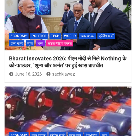
ECONOMY
POLITICS
TECH
WORLD
खबर हटकर
ट्रेंडिंग खबरें
ताज़ा ख़बरें
न्यूज़
भारत
सोशल मीडिया वायरल
Bharat Innovates 2026: पीएम मोदी से मिले Nothing के
को-फाउंडर, ‘शून्य और अनंत’ पर हुई खास बातचीत
June 16, 2026
sachkiawaz
ECONOMY
खबर हटकर
ट्रेंडिंग खबरें
ताज़ा ख़बरें
देश-विदेश
न्यूज़