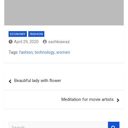
ECONOMY
FASHION
April 29, 2020
sachkiawaz
Tags:
fashion
,
technology
,
women
Post
Beautiful lady with flower
navigation
Meditation for movie artists
S