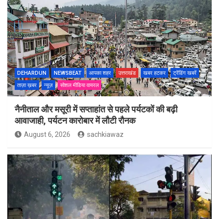
DEHARDUN
NEWSBEAT
आपका शहर
उत्तराखंड
खबर हटकर
ट्रेंडिंग खबरें
ताज़ा ख़बर
न्यूज़
सोशल मीडिया वायरल
नैनीताल और मसूरी में सप्ताहांत से पहले पर्यटकों की बढ़ी
आवाजाही, पर्यटन कारोबार में लौटी रौनक
August 6, 2026
sachkiawaz