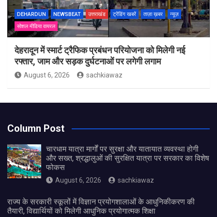
DEHARDUN
NEWSBEAT
उत्तराखंड
ट्रेंडिंग खबरें
ताज़ा ख़बर
न्यूज़
सोशल मीडिया वायरल
देहरादून में स्मार्ट ट्रैफिक प्रबंधन परियोजना को मिलेगी नई
रफ्तार, जाम और सड़क दुर्घटनाओं पर लगेगी लगाम
August 6, 2026
sachkiawaz
Column Post
चारधाम यात्रा मार्गों पर सुरक्षा और यातायात व्यवस्था होगी
और सख्त, श्रद्धालुओं की सुरक्षित यात्रा पर सरकार का विशेष
फोकस
August 6, 2026
sachkiawaz
राज्य के सरकारी स्कूलों में विज्ञान प्रयोगशालाओं के आधुनिकीकरण की
तैयारी, विद्यार्थियों को मिलेगी आधुनिक प्रयोगात्मक शिक्षा