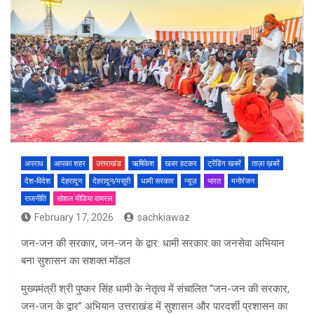
अपराध
आपका शहर
उत्तराखंड
ऋषिकेश
खबर हटकर
ट्रेंडिंग खबरें
ताज़ा ख़बरें
देश-विदेश
देहरादून
देहरादून/मसूरी
धामी सरकार
न्यूज़
भारत
मनोरंजन
राजनीति
सोशल मीडिया वायरल
February 17, 2026
sachkiawaz
जन-जन की सरकार, जन-जन के द्वार: धामी सरकार का जनसेवा अभियान
बना सुशासन का सशक्त मॉडल
मुख्यमंत्री श्री पुष्कर सिंह धामी के नेतृत्व में संचालित “जन-जन की सरकार,
जन-जन के द्वार” अभियान उत्तराखंड में सुशासन और पारदर्शी प्रशासन का