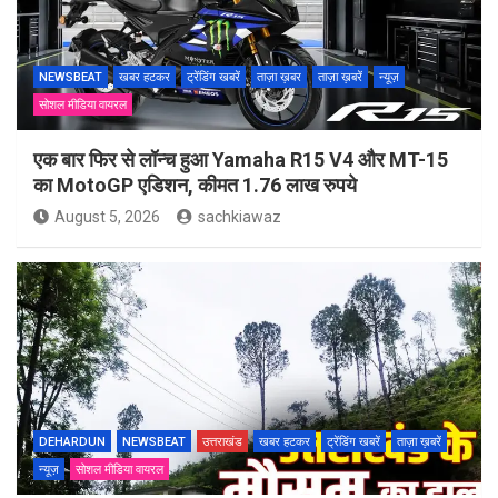
NEWSBEAT
खबर हटकर
ट्रेंडिंग खबरें
ताज़ा ख़बर
ताज़ा ख़बरें
न्यूज़
सोशल मीडिया वायरल
एक बार फिर से लॉन्च हुआ Yamaha R15 V4 और MT-15
का MotoGP एडिशन, कीमत 1.76 लाख रुपये
August 5, 2026
sachkiawaz
DEHARDUN
NEWSBEAT
उत्तराखंड
खबर हटकर
ट्रेंडिंग खबरें
ताज़ा ख़बरें
न्यूज़
सोशल मीडिया वायरल