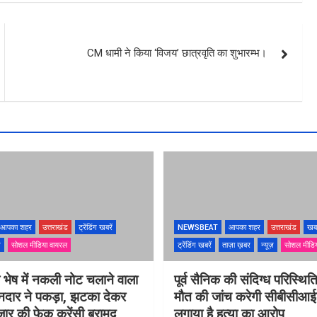
CM धामी ने किया ‘विजय’ छात्रवृति का शुभारम्भ।
आपका शहर
उत्तराखंड
ट्रेंडिंग खबरें
NEWSBEAT
आपका शहर
उत्तराखंड
खब
ज़
सोशल मीडिया वायरल
ट्रेंडिंग खबरें
ताज़ा ख़बर
न्यूज़
सोशल मीडि
के भेष में नकली नोट चलाने वाला
पूर्व सैनिक की संदिग्ध परिस्थितिय
ानदार ने पकड़ा, झटका देकर
मौत की जांच करेगी सीबीसीआईड
जार की फेक करेंसी बरामद
लगाया है हत्या का आरोप