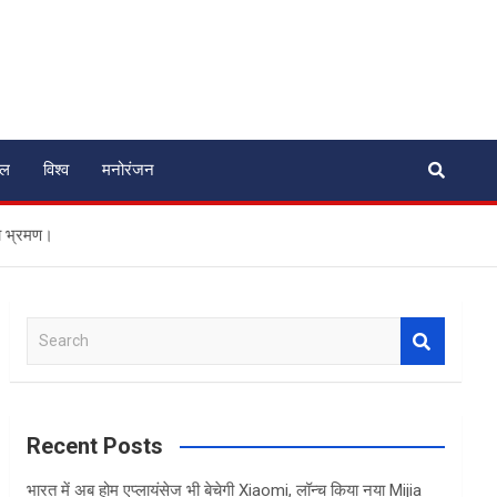
ेल
विश्व
मनोरंजन
या भ्रमण।
S
e
a
r
c
Recent Posts
h
भारत में अब होम एप्लायंसेज भी बेचेगी Xiaomi, लॉन्च किया नया Mijia