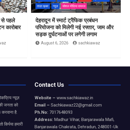
ताज़ा ख़बर
न्यूज़
सोशल मीडिया वायरल
 से पहले
देहरादून में स्मार्ट ट्रैफिक प्रबंधन
यटन कारोबार
परियोजना को मिलेगी नई रफ्तार, जाम और
सड़क दुर्घटनाओं पर लगेगी लगाम
waz
August 6, 2026
sachkiawaz
Contact Us
कप्रिय न्यूज़
Website –
www.sachkiawaz.in
ड की जनता को
Email –
Sachkiawaz22@gmail.com
 करवाना है.
Ph.No:
7017648093
Address:
Madhur Vihar, Banjarawala Mafi,
ो किर्पया हमारी
Banjarawala Chakrata, Dehradun, 248001-Uk