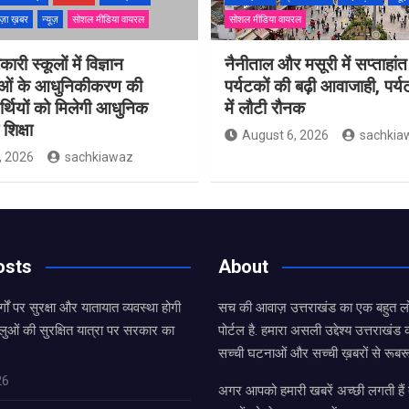
ज़ा ख़बर
न्यूज़
सोशल मीडिया वायरल
सोशल मीडिया वायरल
ारी स्कूलों में विज्ञान
नैनीताल और मसूरी में सप्ताहांत
ाओं के आधुनिकीकरण की
पर्यटकों की बढ़ी आवाजाही, पर्
यार्थियों को मिलेगी आधुनिक
में लौटी रौनक
शिक्षा
August 6, 2026
sachkia
, 2026
sachkiawaz
osts
About
्गों पर सुरक्षा और यातायात व्यवस्था होगी
सच की आवाज़ उत्तराखंड का एक बहुत लो
लुओं की सुरक्षित यात्रा पर सरकार का
पोर्टल है. हमारा असली उद्देश्य उत्तराखं
सच्ची घटनाओं और सच्ची ख़बरों से रूबरू
26
अगर आपको हमारी खबरें अच्छी लगती हैं त