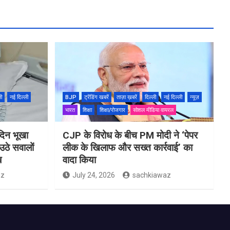
ली
नई दिल्ली
BJP
ट्रेंडिंग खबरें
ताज़ा ख़बरें
दिल्ली
नई दिल्ली
न्यूज़
भारत
शिक्षा
शिक्षा/रोजगार
सोशल मीडिया वायरल
दिन भूखा
CJP के विरोध के बीच PM मोदी ने ‘पेपर
उठे सवालों
लीक के खिलाफ और सख्त कार्रवाई’ का
ब
वादा किया
az
July 24, 2026
sachkiawaz