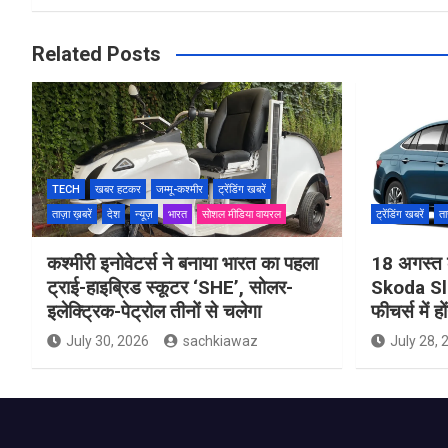
Related Posts
TECH
खबर हटकर
जम्मू-कश्मीर
ट्रेंडिंग खबरें
ताज़ा ख़बरें
देश
न्यूज़
भारत
सोशल मीडिया वायरल
ट्रेंडिंग खबरें
ता
कश्मीरी इनोवेटर्स ने बनाया भारत का पहला
18 अगस्त 
ट्राई-हाइब्रिड स्कूटर ‘SHE’, सोलर-
Skoda Sla
इलेक्ट्रिक-पेट्रोल तीनों से चलेगा
फीचर्स में ह
July 30, 2026
sachkiawaz
July 28, 