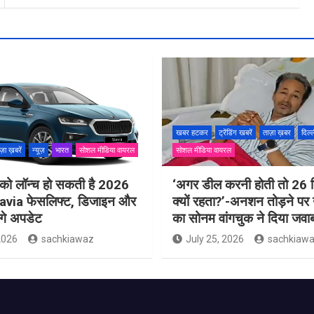
खबर हटकर
ट्रेंडिंग खबरें
ताज़ा ख़बर
दिल्
ज़ा ख़बरें
न्यूज़
भारत
सोशल मीडिया वायरल
सोशल मीडिया वायरल
को लॉन्च हो सकती है 2026
‘अगर डील करनी होती तो 26 
via फेसलिफ्ट, डिजाइन और
क्यों रहता?’-अनशन तोड़ने पर 
ोंगे अपडेट
का सोनम वांगचुक ने दिया जवा
2026
sachkiawaz
July 25, 2026
sachkiaw