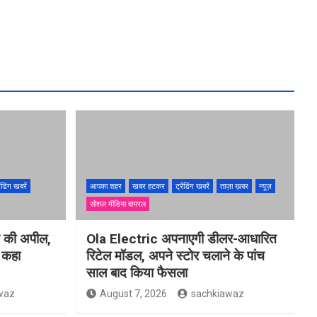
ेंडिंग खबरें
आपका शहर
खबर हटकर
ट्रेंडिंग खबरें
ताज़ा ख़बर
न्यूज़
सोशल मीडिया वायरल
ने की अपील,
Ola Electric अपनाएगी डीलर-आधारित
ो कहा
रिटेल मॉडल, अपने स्टोर चलाने के पांच
साल बाद किया फैसला
waz
August 7, 2026
sachkiawaz