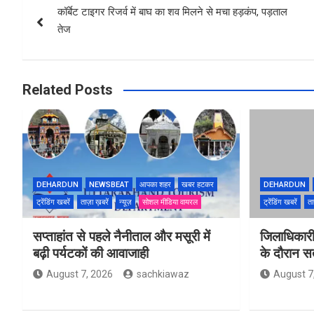
कॉर्बेट टाइगर रिजर्व में बाघ का शव मिलने से मचा हड़कंप, पड़ताल
navigation
तेज
Related Posts
DEHARDUN
NEWSBEAT
आपका शहर
खबर हटकर
DEHARDUN
ट्रेंडिंग खबरें
ताज़ा ख़बरें
न्यूज़
सोशल मीडिया वायरल
ट्रेंडिंग खबरें
ता
सप्ताहांत से पहले नैनीताल और मसूरी में
जिलाधिकारी
बढ़ी पर्यटकों की आवाजाही
के दौरान सतर
August 7, 2026
sachkiawaz
August 7