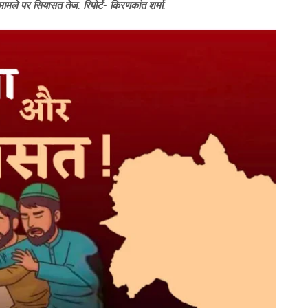
ण’ मामले पर सियासत तेज. रिपोर्ट- किरणकांत शर्मा.