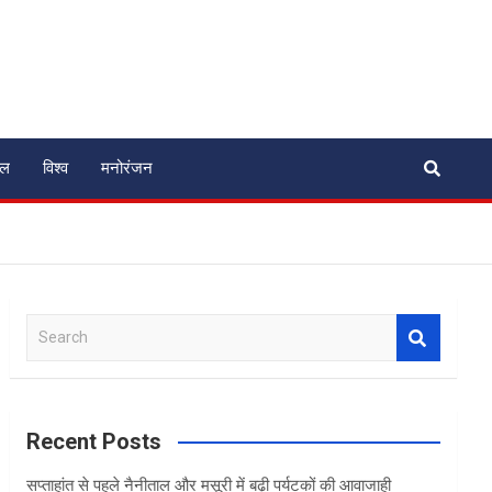
ेल
विश्व
मनोरंजन
S
e
a
r
c
Recent Posts
h
सप्ताहांत से पहले नैनीताल और मसूरी में बढ़ी पर्यटकों की आवाजाही