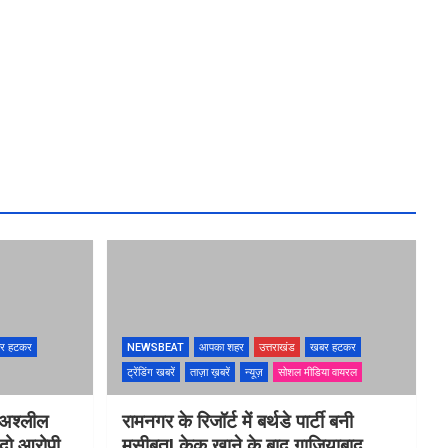
र हटकर
NEWSBEAT
आपका शहर
उत्तराखंड
खबर हटकर
ट्रेंडिंग खबरें
ताज़ा ख़बरें
न्यूज़
सोशल मीडिया वायरल
 अश्लील
रामनगर के रिजॉर्ट में बर्थडे पार्टी बनी
 दो आरोपी
मुसीबत! केक खाने के बाद गाजियाबाद