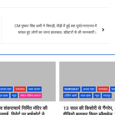
CM पुष्कर सिंह धामी ने सिमड़ी, पौड़ी में हुई बस दुर्घटनाग्रस्त में
घायल हुए लोगों का जाना हालचाल, डॉक्टरों से ली जानकारी।
आपका शहर
उत्तराखंड
खबर हटकर
NEWSBEAT
आपका शहर
उत्तराखंड
खब
ज़ा ख़बर
न्यूज़
सोशल मीडिया वायरल
ट्रेंडिंग खबरें
ताज़ा ख़बर
न्यूज़
रुद्रपुर
ंव शंकराचार्य निर्मित मंदिर की
13 साल की किशोरी से गैंगरेप,
ुनवाई, रिपोर्ट पर हाईकोर्ट ने
वीडियो बनाकर किया ब्लैकमेल,