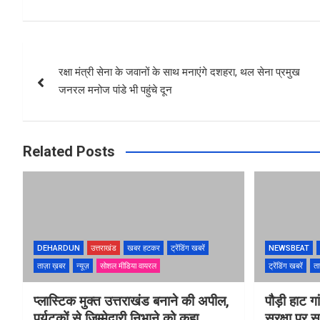
Post
रक्षा मंत्री सेना के जवानों के साथ मनाएंगे दशहरा, थल सेना प्रमुख
navigation
जनरल मनोज पांडे भी पहुंचे दून
Related Posts
DEHARDUN
उत्तराखंड
खबर हटकर
ट्रेंडिंग खबरें
NEWSBEAT
ताज़ा ख़बर
न्यूज़
सोशल मीडिया वायरल
ट्रेंडिंग खबरें
ता
प्लास्टिक मुक्त उत्तराखंड बनाने की अपील,
पौड़ी हाट गा
पर्यटकों से जिम्मेदारी निभाने को कहा
सुरक्षा पर स