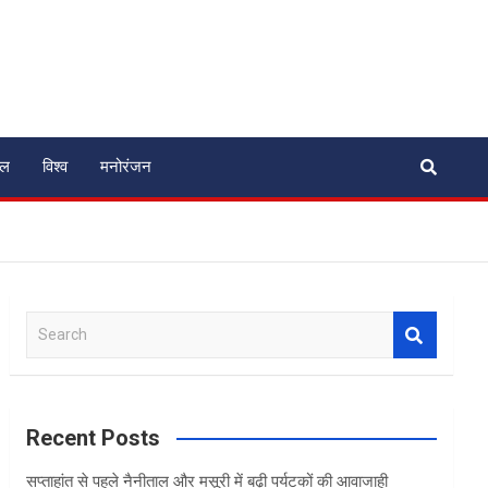
ेल
विश्व
मनोरंजन
S
e
a
r
c
Recent Posts
h
सप्ताहांत से पहले नैनीताल और मसूरी में बढ़ी पर्यटकों की आवाजाही