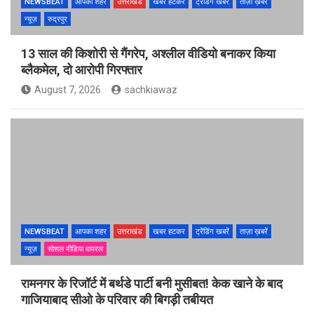
NEWSBEAT
आपका शहर
उत्तराखंड
खबर हटकर
ट्रेंडिंग खबरें
ताज़ा ख़बर
न्यूज़
रुद्रपुर
13 साल की किशोरी से गैंगरेप, अश्लील वीडियो बनाकर किया
ब्लैकमेल, दो आरोपी गिरफ्तार
August 7, 2026
sachkiawaz
NEWSBEAT
आपका शहर
उत्तराखंड
खबर हटकर
ट्रेंडिंग खबरें
ताज़ा ख़बरें
न्यूज़
सोशल मीडिया वायरल
रामनगर के रिजॉर्ट में बर्थडे पार्टी बनी मुसीबत! केक खाने के बाद
गाजियाबाद सीओ के परिवार की बिगड़ी तबीयत