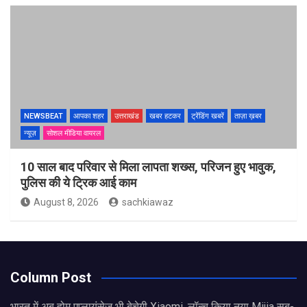
NEWSBEAT
आपका शहर
उत्तराखंड
खबर हटकर
ट्रेंडिंग खबरें
ताज़ा ख़बर
न्यूज़
सोशल मीडिया वायरल
10 साल बाद परिवार से मिला लापता शख्स, परिजन हुए भावुक,
पुलिस की ये ट्रिक आई काम
August 8, 2026
sachkiawaz
Column Post
भारत में अब होम एप्लायंसेज भी बेचेगी Xiaomi, लॉन्च किया नया Mijia सब-