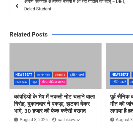
आरोप: सहायक अध्यापक भर्तियों में आ रही घोटाले की बदबू – DIET,
navigation
Deled Student
Related Posts
NEWSBEAT
आपका शहर
उत्तराखंड
ट्रेंडिंग खबरें
NEWSBEAT
ताज़ा ख़बर
न्यूज़
सोशल मीडिया वायरल
ट्रेंडिंग खबरें
ता
कांवड़ियों के भेष में नकली नोट चलाने वाला
पूर्व सैनिक क
गिरोह, दुकानदार ने पकड़ा, झटका देकर
मौत की जां
भागे, 30 हजार की फेक करेंसी बरामद
लगाया है ह
August 8, 2026
sachkiawaz
August 8