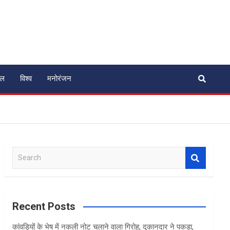
ेल
विश्व
मनोरंजन
S
e
a
r
c
Recent Posts
h
कांवड़ियों के भेष में नकली नोट चलाने वाला गिरोह, दुकानदार ने पकड़ा,