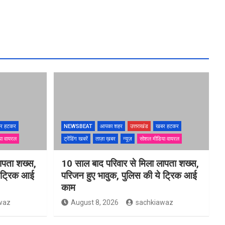
र हटकर
NEWSBEAT
आपका शहर
उत्तराखंड
खबर हटकर
या वायरल
ट्रेंडिंग खबरें
ताज़ा ख़बर
न्यूज़
सोशल मीडिया वायरल
ापता शख्स,
10 साल बाद परिवार से मिला लापता शख्स,
े ट्रिक आई
परिजन हुए भावुक, पुलिस की ये ट्रिक आई
काम
waz
August 8, 2026
sachkiawaz