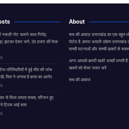
osts
About
ष में नकली नोट चलाने वाला गिरोह,
सच की आवाज़ उत्तराखंड का एक बहुत लो
़ा, झटका देकर भागे, 30 हजार की फेक
पोर्टल है. हमारा असली उद्देश्य उत्तराखं
सच्ची घटनाओं और सच्ची ख़बरों से रूबरू
26
अगर आपको हमारी खबरें अच्छी लगती हैं त
खबरों को शेयर जरूर करें.
िग्ध परिस्थितियों में हुई मौत की जांच
ी, पिता ने लगाया है हत्या का आरोप
सच की आवाज
26
ार से मिला लापता शख्स, परिजन हुए
 ये ट्रिक आई काम
26