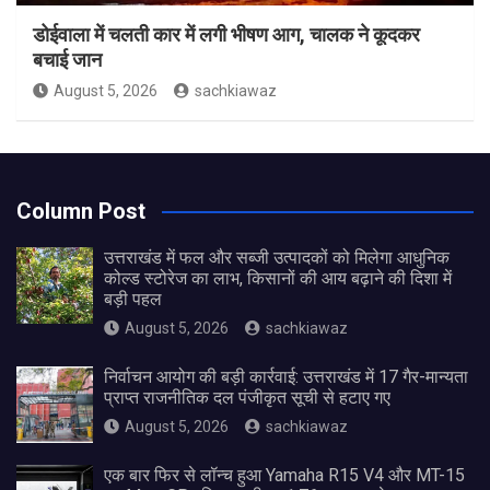
डोईवाला में चलती कार में लगी भीषण आग, चालक ने कूदकर
बचाई जान
August 5, 2026
sachkiawaz
Column Post
उत्तराखंड में फल और सब्जी उत्पादकों को मिलेगा आधुनिक
कोल्ड स्टोरेज का लाभ, किसानों की आय बढ़ाने की दिशा में
बड़ी पहल
August 5, 2026
sachkiawaz
निर्वाचन आयोग की बड़ी कार्रवाई: उत्तराखंड में 17 गैर-मान्यता
प्राप्त राजनीतिक दल पंजीकृत सूची से हटाए गए
August 5, 2026
sachkiawaz
एक बार फिर से लॉन्च हुआ Yamaha R15 V4 और MT-15