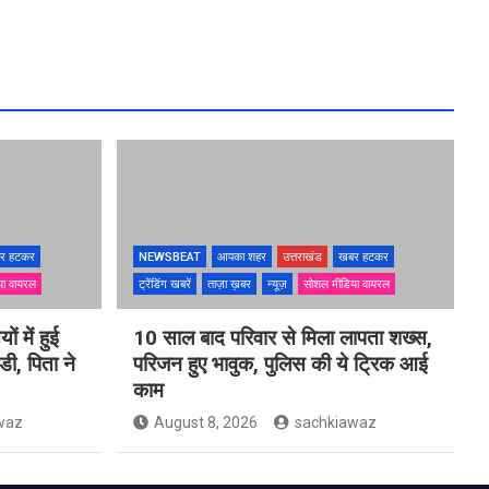
र हटकर
NEWSBEAT
आपका शहर
उत्तराखंड
खबर हटकर
या वायरल
ट्रेंडिंग खबरें
ताज़ा ख़बर
न्यूज़
सोशल मीडिया वायरल
ों में हुई
10 साल बाद परिवार से मिला लापता शख्स,
ी, पिता ने
परिजन हुए भावुक, पुलिस की ये ट्रिक आई
काम
waz
August 8, 2026
sachkiawaz