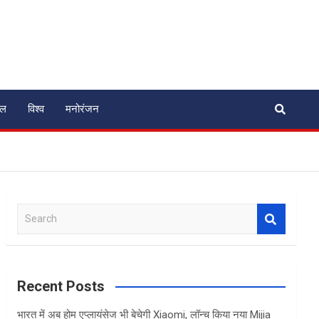
ेल
विश्व
मनोरंजन
S
e
a
r
c
Recent Posts
h
भारत में अब होम एप्लायंसेज भी बेचेगी Xiaomi, लॉन्च किया नया Mijia