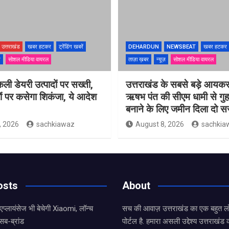
उत्तराखंड
खबर हटकर
ट्रेंडिंग खबरें
DEHARDUN
NEWSBEAT
खबर हटकर
ज़
सोशल मीडिया वायरल
ताज़ा ख़बर
न्यूज़
सोशल मीडिया वायरल
नकली डेयरी उत्पादों पर सख्ती,
उत्तराखंड के सबसे बड़े आयकर
ं पर कसेगा शिकंजा, ये आदेश
ऋषभ पंत की सीएम धामी से गुह
बनाने के लिए जमीन दिला दो 
, 2026
sachkiawaz
August 8, 2026
sachkia
osts
About
एप्लायंसेज भी बेचेगी Xiaomi, लॉन्च
सच की आवाज़ उत्तराखंड का एक बहुत लो
सब-ब्रांड
पोर्टल है. हमारा असली उद्देश्य उत्तराखं