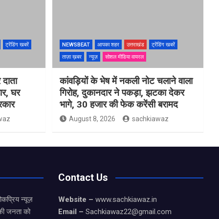
ट्रेंडिंग खबरें
NEWSBEAT
आपका शहर
उत्तराखंड
ट्रेंडिंग खबरें
ताज़ा ख़बर
न्यूज़
सोशल मीडिया वायरल
 दाता
कांवड़ियों के भेष में नकली नोट चलाने वाला
ार, घर
गिरोह, दुकानदार ने पकड़ा, झटका देकर
सरकार
भागे, 30 हजार की फेक करेंसी बरामद
waz
August 8, 2026
sachkiawaz
Contact Us
कप्रिय न्यूज़
Website –
www.sachkiawaz.in
ड की जनता को
Email –
Sachkiawaz22@gmail.com