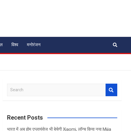
ेल
विश्व
मनोरंजन
S
e
a
r
c
Recent Posts
h
भारत में अब होम एप्लायंसेज भी बेचेगी Xiaomi, लॉन्च किया नया Mijia