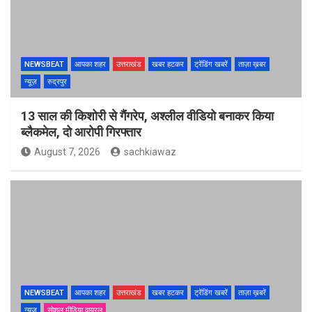
NEWSBEAT
आपका शहर
उत्तराखंड
खबर हटकर
ट्रेंडिंग खबरें
ताज़ा ख़बर
न्यूज़
रुद्रपुर
13 साल की किशोरी से गैंगरेप, अश्लील वीडियो बनाकर किया
ब्लैकमेल, दो आरोपी गिरफ्तार
August 7, 2026
sachkiawaz
NEWSBEAT
आपका शहर
उत्तराखंड
खबर हटकर
ट्रेंडिंग खबरें
ताज़ा ख़बरें
न्यूज़
सोशल मीडिया वायरल