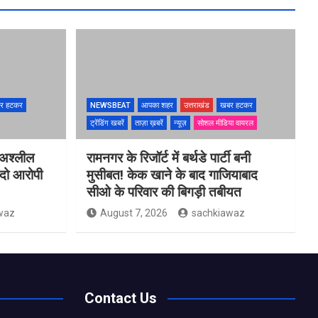
र हटकर
NEWSBEAT
आपका शहर
उत्तराखंड
खबर हटकर
ट्रेंडिंग खबरें
ताज़ा ख़बरें
न्यूज़
सोशल मीडिया वायरल
 अश्लील
रामनगर के रिजॉर्ट में बर्थडे पार्टी बनी
 दो आरोपी
मुसीबत! केक खाने के बाद गाजियाबाद
सीओ के परिवार की बिगड़ी तबीयत
waz
August 7, 2026
sachkiawaz
Contact Us