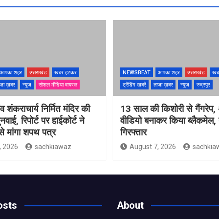
आपका शहर
उत्तराखंड
खबर हटकर
NEWSBEAT
आपका शहर
उत्तराखंड
खब
ज़ा ख़बर
न्यूज़
सोशल मीडिया वायरल
ट्रेंडिंग खबरें
ताज़ा ख़बर
न्यूज़
रुद्रपुर
ंव शंकराचार्य निर्मित मंदिर की
13 साल की किशोरी से गैंगरेप,
ुनवाई, रिपोर्ट पर हाईकोर्ट ने
वीडियो बनाकर किया ब्लैकमेल,
े मांगा शपथ पत्र
गिरफ्तार
, 2026
sachkiawaz
August 7, 2026
sachkia
osts
About