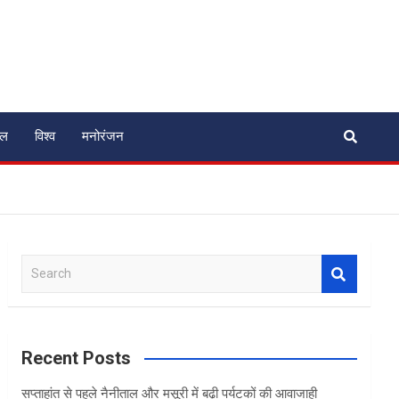
ेल
विश्व
मनोरंजन
S
e
a
r
c
Recent Posts
h
सप्ताहांत से पहले नैनीताल और मसूरी में बढ़ी पर्यटकों की आवाजाही