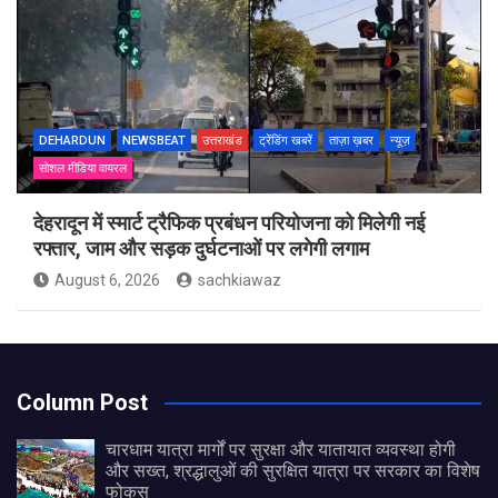
DEHARDUN
NEWSBEAT
उत्तराखंड
ट्रेंडिंग खबरें
ताज़ा ख़बर
न्यूज़
सोशल मीडिया वायरल
देहरादून में स्मार्ट ट्रैफिक प्रबंधन परियोजना को मिलेगी नई
रफ्तार, जाम और सड़क दुर्घटनाओं पर लगेगी लगाम
August 6, 2026
sachkiawaz
Column Post
चारधाम यात्रा मार्गों पर सुरक्षा और यातायात व्यवस्था होगी
और सख्त, श्रद्धालुओं की सुरक्षित यात्रा पर सरकार का विशेष
फोकस