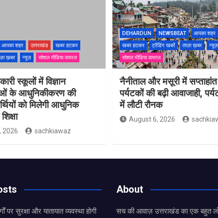
DEHARDUN
NEWSBEAT
आपका शहर
आपका शहर
उत्तराखंड
खबर हटकर
खबर हटकर
ट्रेंडिंग खबरें
ताज़ा ख़बर
न्यूज़
ज़ा ख़बर
न्यूज़
सोशल मीडिया वायरल
सोशल मीडिया वायरल
ारी स्कूलों में विज्ञान
नैनीताल और मसूरी में सप्ताहांत
ाओं के आधुनिकीकरण की
पर्यटकों की बढ़ी आवाजाही, पर्
यार्थियों को मिलेगी आधुनिक
में लौटी रौनक
शिक्षा
August 6, 2026
sachkia
, 2026
sachkiawaz
osts
About
्गों पर सुरक्षा और यातायात व्यवस्था होगी
सच की आवाज़ उत्तराखंड का एक बहुत लो