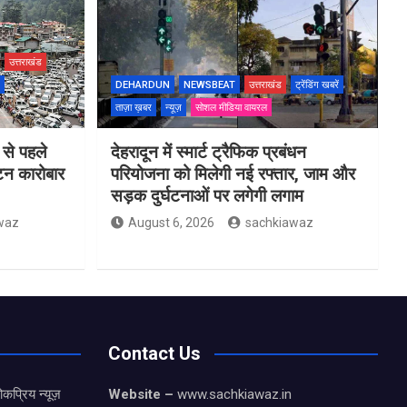
उत्तराखंड
DEHARDUN
NEWSBEAT
उत्तराखंड
ट्रेंडिंग खबरें
ताज़ा ख़बर
न्यूज़
सोशल मीडिया वायरल
 से पहले
देहरादून में स्मार्ट ट्रैफिक प्रबंधन
यटन कारोबार
परियोजना को मिलेगी नई रफ्तार, जाम और
सड़क दुर्घटनाओं पर लगेगी लगाम
waz
August 6, 2026
sachkiawaz
Contact Us
कप्रिय न्यूज़
Website –
www.sachkiawaz.in